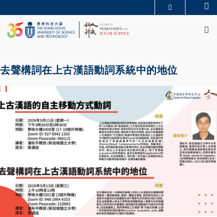
Skip
Se
MORE ABOUT HKUST
to
M
UNIVERSITY NEWS
ACADEMIC DEPARTMENTS A-Z
main
LIFE@HKUST
LIBRARY
content
MAP & DIRECTIONS
JOBS@HKUST
FACULTY PROFILES
ABOUT HKUST
去聲構詞在上古漢語動詞系統中的地位