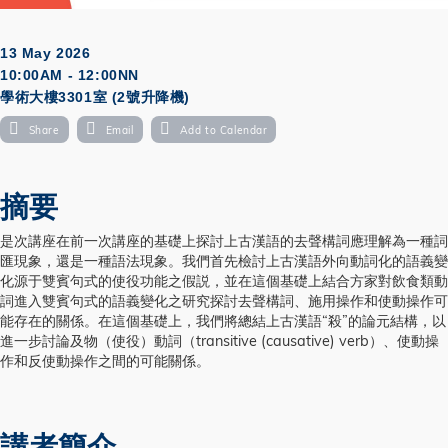
13 May 2026
10:00AM - 12:00NN
學術大樓3301室 (2號升降機)
Share
Email
Add to Calendar
摘要
是次講座在前一次講座的基礎上探討上古漢語的去聲構詞應理解為一種詞
匯現象，還是一種語法現象。我們首先檢討上古漢語外向動詞化的語義變
化源于雙賓句式的使役功能之假説，並在這個基礎上結合方家對飲食類動
詞進入雙賓句式的語義變化之研究探討去聲構詞、施用操作和使動操作可
能存在的關係。在這個基礎上，我們將總結上古漢語“殺”的論元結構，以
進一步討論及物（使役）動詞（transitive (causative) verb）、使動操
作和反使動操作之間的可能關係。
講者簡介