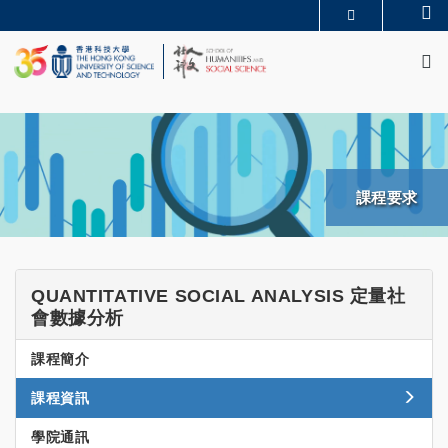
Skip
Se
MORE ABOUT HKUST
to
M
UNIVERSITY NEWS
ACADEMIC DEPARTMENTS A-Z
main
LIFE@HKUST
LIBRARY
content
MAP & DIRECTIONS
JOBS@HKUST
FACULTY PROFILES
ABOUT HKUST
課程要求
SHSS
QUANTITATIVE SOCIAL ANALYSIS 定量社
CT
會數據分析
UG
課程簡介
QSA
Side
課程資訊
Menu
學院通訊