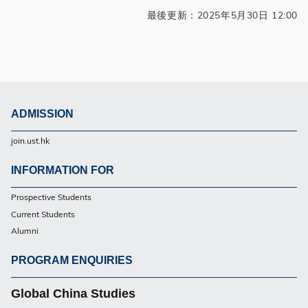
最後更新：2025年5月30日 12:00
ADMISSION
Footer
join.ust.hk
UG
INFORMATION FOR
Footer
Prospective Students
UG
Current Students
Alumni
PROGRAM ENQUIRIES
Footer
UG
Global China Studies