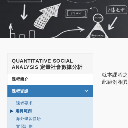
SHSS
QUANTITATIVE SOCIAL
ANALYSIS 定量社會數據分析
CT
就本課程
UG
課程簡介
此範例相異
QSA
課程資訊
Side
課程要求
Menu
選科範例
海外學習體驗
實習計劃